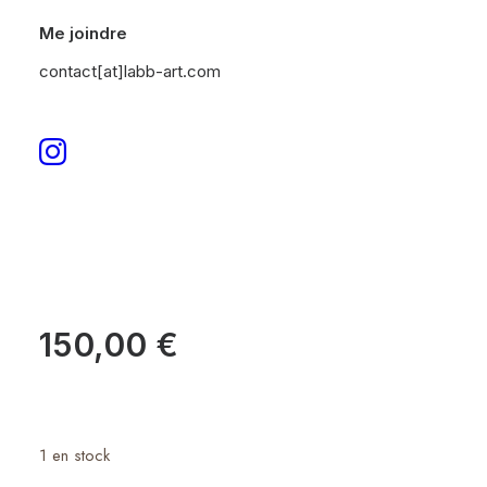
Me joindre
contact[at]labb-art.com
Accueil
Huile sur papier
Granit
Granit
150,00
€
1 en stock