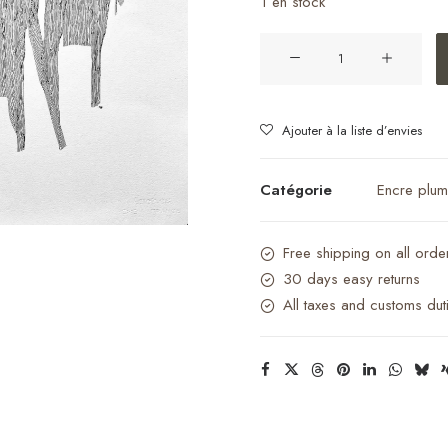
1 en stock
quantité
de
Grass
Ajouter à la liste d’envies
Catégorie
Encre plu
Free shipping on all ord
30 days easy returns
All taxes and customs dut