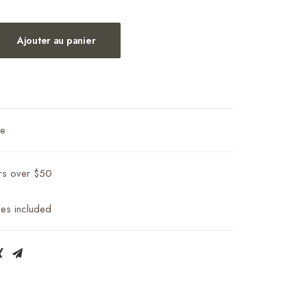
Ajouter au panier
me
ers over $50
ies included