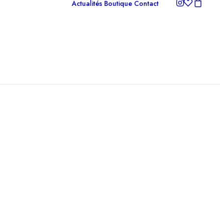
Actualités
Boutique
Contact
iles
iles libres
cres & Dessins
piers percés
ramiques