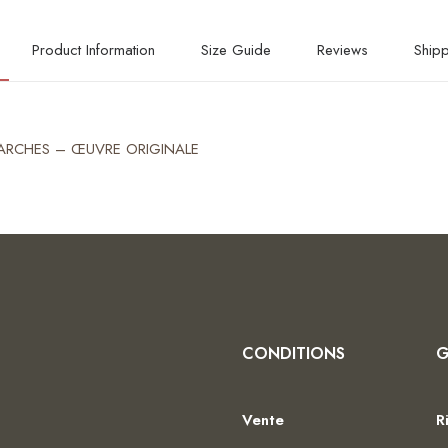
Product Information
Size Guide
Reviews
Shipp
R ARCHES – ŒUVRE ORIGINALE
CONDITIONS
G
Vente
R