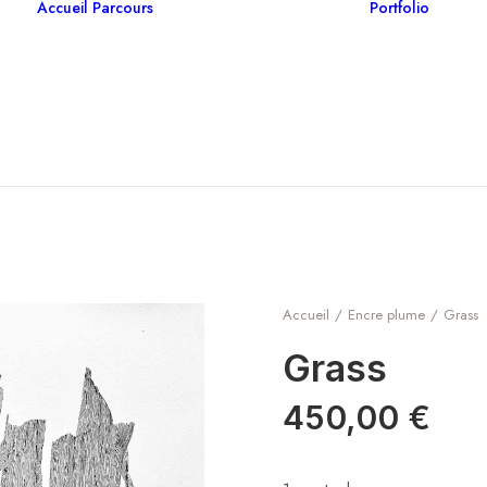
Accueil
Parcours
Portfolio
Hu
Bio
To
Expositions
En
Collaborations
Pa
Cé
Accueil
Encre plume
Grass
Grass
450,00
€