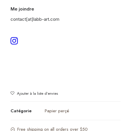
Me joindre
Lemons
contact[at]labb-art.com
300,00
€
1 en stock
quantité
Ajouter au panier
de
Lemons
Ajouter à la liste d’envies
Catégorie
Papier perçé
Free shipping on all orders over $50