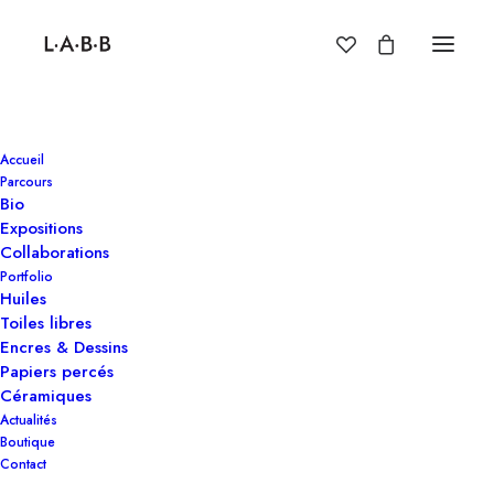
Accueil
Parcours
Bio
Expositions
Collaborations
Portfolio
Huiles
Toiles libres
Encres & Dessins
Papiers percés
Céramiques
Actualités
Boutique
Contact
Accueil
Papier perçé
Lemons