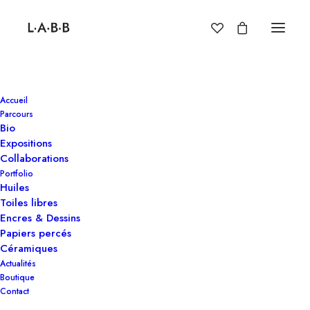
Accueil
Hôtel Le Kepler – Paris 16,
Parcours
Bio
France
Expositions
Collaborations
Portfolio
Projet exclusif via LPF (Laphotofactory art consulting) pour
Huiles
PYR.
Toiles libres
Huile sur chassis entoilé CLEAR SEPIA 120X80.
Encres & Dessins
Papiers percés
#pyrdesign
Céramiques
Actualités
Boutique
Collaboration :
Pyr Design
Contact